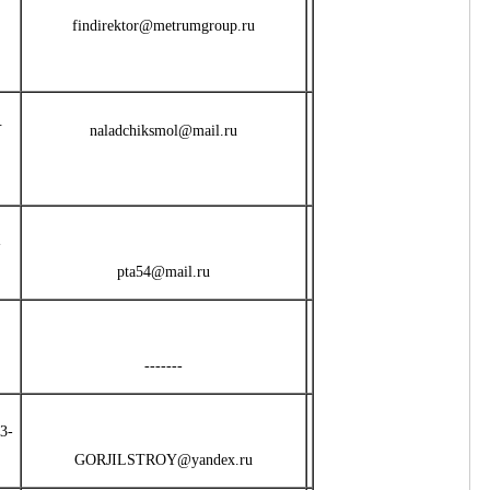
findirektor@metrumgroup.ru
.
naladchiksmol@mail.ru
-
pta54@mail.ru
-------
3-
GORJILSTROY@yandex.ru