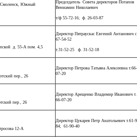
Председатель Совета директоров Потапов
г. Смоленск, Южный
Вениамин Николаевич
т/ф 55-72-16; ф. 26-03-87
Директор Пятраускас Евгений Антанович с
67-54-52
пской д. 55-А пом. 4,5
т.31-52-25 ф. 31-52-18
Директор Петрова Татьяна Алексеевна т.66
07-20
отский пер., 26
Директор Арещенко Владимир Иванович т.
66-07-20
тский пер., 26
Директор Цукарев Петр Анатольевич т.61-9
84; 61-90-40
тросова 12-А