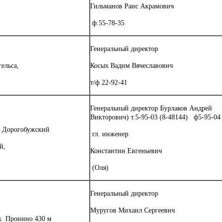
Гильманов Раис Акрамович
ф.55-78-35
Генеральный директор
гельса,
Косых Вадим Вячеславович
т/ф 22-92-41
Генеральный директор Бурлаков Андрей
Викторович) т.5-95-03 (8-48144) ф5-95-04
, Дорогобужский
гл. инженер
й,
Константин Евгеньевич
(Оля)
Генеральный директор
Муругов Михаил Сергеевич
ок Пронино 430 м