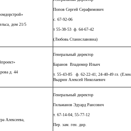
Попов Сергей Серафимович
омдорстрой»
с. 67-92-06
ельса, дом 21/5
т 55-38-53 ф. 64-67-42
(Любовь Станиславовна)
Генеральный директор
йпроект»
Баранов Владимир Ильич
рова д. 44
т. 55-43-85 ф. 62-22-41; 24-40-49 гл. (Елен
Выдрин Алексей Николаевич
Генеральный директор
Гильманов Эдуард Раисович
т. 67-14-04; 55-77-12
тра Алексеева,
Пер. зам. ген. дир.