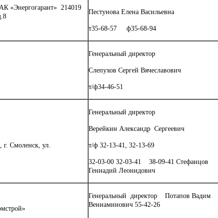
АК «Энергогарант» 214019
Пестунова Елена Васильевна
д.8
т35-68-57 ф35-68-94
Генеральный директор
Слепухов Сергей Вячеславович
т/ф34-46-51
Генеральный директор
»
Верейкин Александр Сергеевич
 г. Смоленск, ул.
т/ф 32-13-41, 32-13-69
32-03-00 32-03-41 38-09-41 Стефанцов
Геннадий Леонидович
Генеральный директор Потапов Вадим
Вениаминович 55-42-26
омстрой»