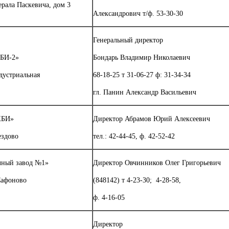
ерала Паскевича, дом 3
Александрович т/ф. 53-30-30
Генеральный директор
ЖБИ-2»
Бондарь Владимир Николаевич
дустриальная
68-18-25 т 31-06-27 ф: 31-34-34
гл. Панин Александр Васильевич
ЖБИ»
Директор Абрамов Юрий Алексеевич
ездово
тел.: 42-44-45, ф. 42-52-42
чный завод №1»
Директор Овчинников Олег Григорьевич
Сафоново
(848142) т 4-23-30; 4-28-58,
ф. 4-16-05
Директор