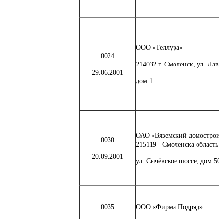
ООО «Теллура»
0024
214032 г. Смоленск, ул. Ла
29.06.2001
дом 1
ОАО «Вяземский домостро
0030
215119 Смоленска область 
20.09.2001
ул. Сычёвское шоссе, дом 5
0035
ООО «Фирма Подряд»